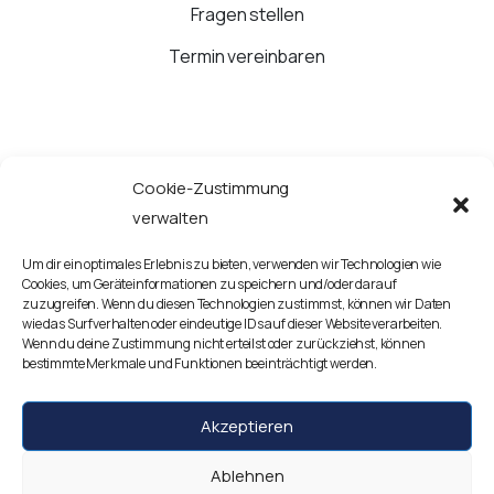
Fragen stellen
Termin vereinbaren
Cookie-Zustimmung
JETZT ANRUFEN
verwalten
Um dir ein optimales Erlebnis zu bieten, verwenden wir Technologien wie
Google Routenplaner starten
Cookies, um Geräteinformationen zu speichern und/oder darauf
zuzugreifen. Wenn du diesen Technologien zustimmst, können wir Daten
wie das Surfverhalten oder eindeutige IDs auf dieser Website verarbeiten.
Kontaktieren Sie uns!
Wenn du deine Zustimmung nicht erteilst oder zurückziehst, können
bestimmte Merkmale und Funktionen beeinträchtigt werden.
Akzeptieren
Impressum
Datenschutzerklärung
Disclaimer
Ablehnen