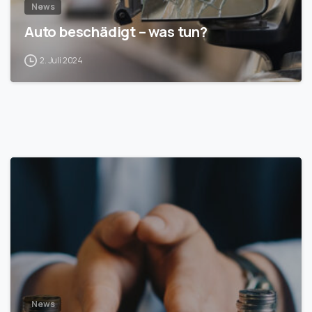
News
Auto beschädigt – was tun?
2. Juli 2024
1
News