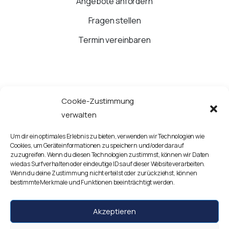
Angebote anfordern
Fragen stellen
Termin vereinbaren
Cookie-Zustimmung
JETZT ANRUFEN
verwalten
Um dir ein optimales Erlebnis zu bieten, verwenden wir Technologien wie
Google Routenplaner starten
Cookies, um Geräteinformationen zu speichern und/oder darauf
zuzugreifen. Wenn du diesen Technologien zustimmst, können wir Daten
wie das Surfverhalten oder eindeutige IDs auf dieser Website verarbeiten.
Kontaktieren Sie uns!
Wenn du deine Zustimmung nicht erteilst oder zurückziehst, können
bestimmte Merkmale und Funktionen beeinträchtigt werden.
Akzeptieren
Impressum
Datenschutzerklärung
Disclaimer