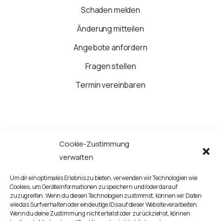
Schaden melden
Änderung mitteilen
Angebote anfordern
Fragen stellen
Termin vereinbaren
Cookie-Zustimmung
JETZT ANRUFEN
verwalten
Um dir ein optimales Erlebnis zu bieten, verwenden wir Technologien wie
Google Routenplaner starten
Cookies, um Geräteinformationen zu speichern und/oder darauf
zuzugreifen. Wenn du diesen Technologien zustimmst, können wir Daten
wie das Surfverhalten oder eindeutige IDs auf dieser Website verarbeiten.
Kontaktieren Sie uns!
Wenn du deine Zustimmung nicht erteilst oder zurückziehst, können