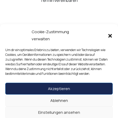
Termin vereinbaren
Cookie-Zustimmung
JETZT ANRUFEN
verwalten
Um dir ein optimales Erlebnis zu bieten, verwenden wir Technologien wie
Google Routenplaner starten
Cookies, um Geräteinformationen zu speichern und/oder darauf
zuzugreifen. Wenn du diesen Technologien zustimmst, können wir Daten
wie das Surfverhalten oder eindeutige IDs auf dieser Website verarbeiten.
Kontaktieren Sie uns!
Wenn du deine Zustimmung nicht erteilst oder zurückziehst, können
bestimmte Merkmale und Funktionen beeinträchtigt werden.
Akzeptieren
Impressum
Datenschutzerklärung
Disclaimer
Ablehnen
Einstellungen ansehen
AuF-Kontor Ferhat Yilmaz Versicherungs- und Finansmakler Berlin