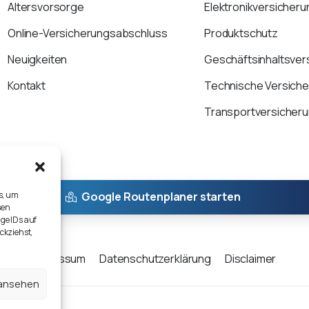
Altersvorsorge
Elektronikversicheru
Online-Versicherungsabschluss
Produktschutz
Neuigkeiten
Geschäftsinhaltsver
Kontakt
Technische Versich
Transportversicher
s, um
Google Routenplaner starten
sen
ge IDs auf
ckziehst,
Impressum
Datenschutzerklärung
Disclaimer
 ansehen