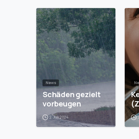
1
News
N
Schäden gezielt
Ke
vorbeugen
(Z
2. Juli 2024