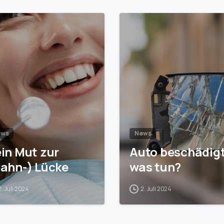
1
ews
News
in Mut zur
Auto beschädigt
ahn-) Lücke
was tun?
2. Juli 2024
2. Juli 2024