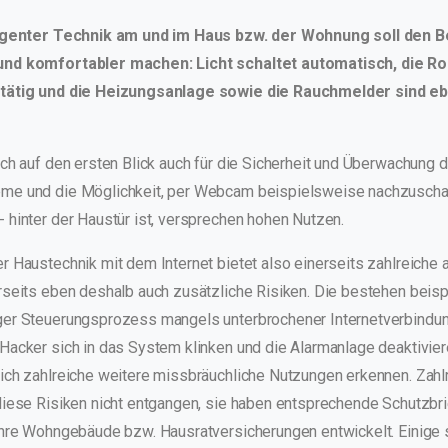
lligenter Technik am und im Haus bzw. der Wohnung soll den
nd komfortabler machen: Licht schaltet automatisch, die Ro
tätig und die Heizungsanlage sowie die Rauchmelder sind eb
ch auf den ersten Blick auch für die Sicherheit und Überwachung d
me und die Möglichkeit, per Webcam beispielsweise nachzuschau
 hinter der Haustür ist, versprechen hohen Nutzen.
 Haustechnik mit dem Internet bietet also einerseits zahlreiche a
rseits eben deshalb auch zusätzliche Risiken. Die bestehen beisp
er Steuerungsprozess mangels unterbrochener Internetverbindun
Hacker sich in das System klinken und die Alarmanlage deaktivier
ich zahlreiche weitere missbräuchliche Nutzungen erkennen. Zahl
diese Risiken nicht entgangen, sie haben entsprechende Schutzbr
ihre Wohngebäude bzw. Hausratversicherungen entwickelt. Einige 