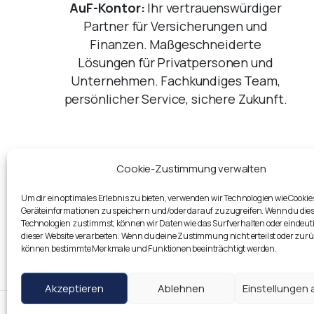
AuF-Kontor:
Ihr vertrauenswürdiger
Partner für Versicherungen und
Finanzen. Maßgeschneiderte
Lösungen für Privatpersonen und
Unternehmen. Fachkundiges Team,
persönlicher Service, sichere Zukunft.
Cookie-Zustimmung verwalten
Um dir ein optimales Erlebnis zu bieten, verwenden wir Technologien wie Cookie
JETZT ANRUFEN
Geräteinformationen zu speichern und/oder darauf zuzugreifen. Wenn du die
Technologien zustimmst, können wir Daten wie das Surfverhalten oder eindeuti
dieser Website verarbeiten. Wenn du deine Zustimmung nicht erteilst oder zurü
können bestimmte Merkmale und Funktionen beeinträchtigt werden.
Akzeptieren
Ablehnen
Einstellungen