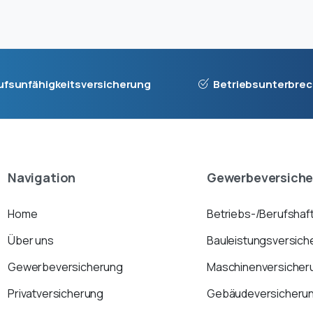
ufsunfähigkeitsversicherung
Betriebsunterbre
Navigation
Gewerbeversich
Home
Betriebs-/Berufshaft
Über uns
Bauleistungsversich
Gewerbeversicherung
Maschinenversicher
Privatversicherung
Gebäudeversicheru