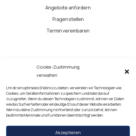
Angebote anfordern
Fragen stellen
Termin vereinbaren
Cookie-Zustimmung
JETZT ANRUFEN
verwalten
Um dir ein optimales Erlebnis zu bieten, verwenden wir Technologien wie
Google Routenplaner starten
Cookies, um Geräteinformationen zu speichern und/oder darauf
zuzugreifen. Wenn du diesen Technologien zustimmst, können wir Daten
wie das Surfverhalten oder eindeutige IDs auf dieser Website verarbeiten.
Kontaktieren Sie uns!
Wenn du deine Zustimmung nicht erteilst oder zurückziehst, können
bestimmte Merkmale und Funktionen beeinträchtigt werden.
Akzeptieren